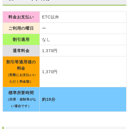
料金お支払い
ETC以外
ご利用の曜日
ー
割引適用
なし
通常料金
1,370円
割引等適用後の
料金
1,370円
（実際にお支払いい
ただく料金額）
標準所要時間
約19分
（渋滞・規制等がな
い場合です）