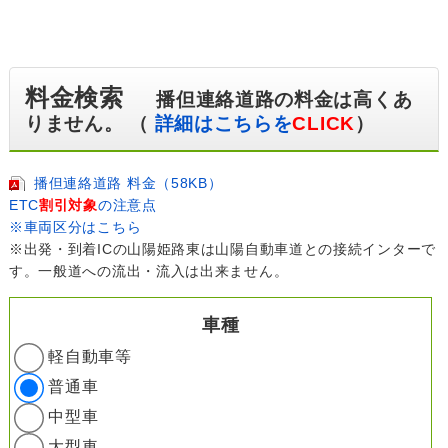
料金検索
播但連絡道路の料金は高くあ
りません。 （
詳細はこちらを
CLICK
）
播但連絡道路 料金（58KB）
ETC
割引対象
の注意点
※車両区分はこちら
※出発・到着ICの山陽姫路東は山陽自動車道との接続インターで
す。一般道への流出・流入は出来ません。
車種
軽自動車等
普通車
中型車
大型車