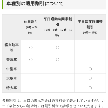
車種別の適用割引について
平日通勤時間帯割
休日割引
平日深夜時間帯
引
割引
（0時～24
（7時～9時、17時～19
（0時～4時）
時）
時）
軽自動車
〇
〇
等
普通車
〇
〇
中型車
〇
大型車
〇
特大車
〇
各種割引は、出口の表示料金は通常料金で表示していますが、カ
ード会社からの請求時には割引料金で請求させていただきます。