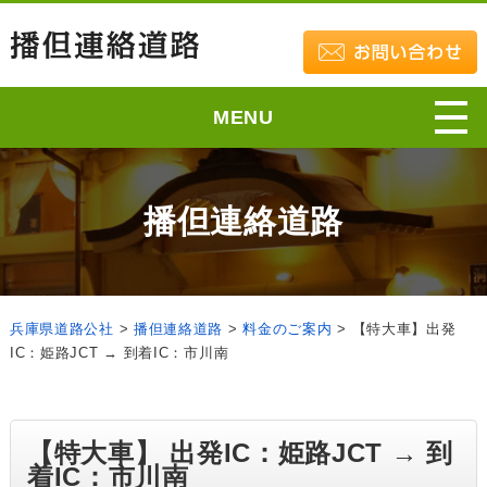
MENU
播但連絡道路
兵庫県道路公社
>
播但連絡道路
>
料金のご案内
>
【特大車】出発
IC：姫路JCT → 到着IC：市川南
【特大車】 出発IC：姫路JCT → 到
着IC：市川南