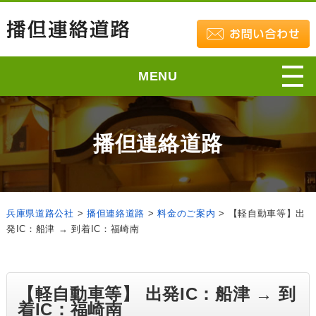
MENU
播但連絡道路
兵庫県道路公社
>
播但連絡道路
>
料金のご案内
>
【軽自動車等】出
発IC：船津 → 到着IC：福崎南
【軽自動車等】 出発IC：船津 → 到
着IC：福崎南