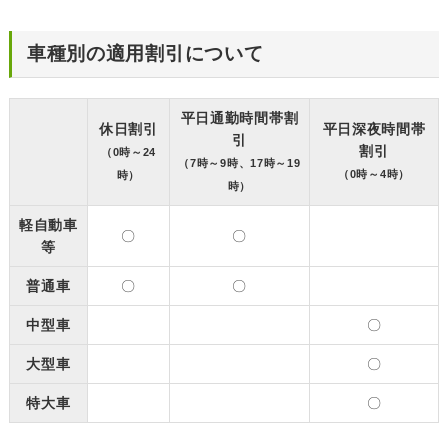
車種別の適用割引について
平日通勤時間帯割
休日割引
平日深夜時間帯
引
割引
（0時～24
（7時～9時、17時～19
（0時～4時）
時）
時）
軽自動車
〇
〇
等
普通車
〇
〇
中型車
〇
大型車
〇
特大車
〇