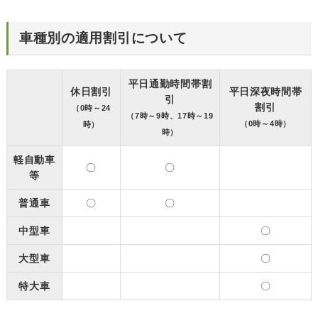
車種別の適用割引について
平日通勤時間帯割
休日割引
平日深夜時間帯
引
割引
（0時～24
（7時～9時、17時～19
（0時～4時）
時）
時）
軽自動車
〇
〇
等
普通車
〇
〇
中型車
〇
大型車
〇
特大車
〇