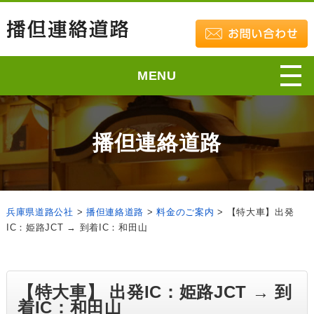
MENU
播但連絡道路
兵庫県道路公社
>
播但連絡道路
>
料金のご案内
>
【特大車】出発
IC：姫路JCT → 到着IC：和田山
【特大車】 出発IC：姫路JCT → 到
着IC：和田山