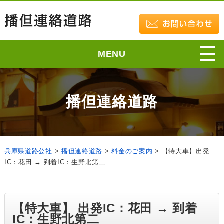
MENU
播但連絡道路
兵庫県道路公社
>
播但連絡道路
>
料金のご案内
>
【特大車】出発
IC：花田 → 到着IC：生野北第二
【特大車】 出発IC：花田 → 到着
IC：生野北第二