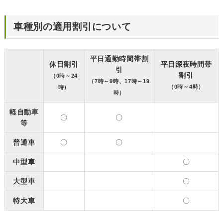
車種別の適用割引について
平日通勤時間帯割
休日割引
平日深夜時間帯
引
割引
（0時～24
（7時～9時、17時～19
（0時～4時）
時）
時）
軽自動車
〇
〇
等
普通車
〇
〇
中型車
〇
大型車
〇
特大車
〇