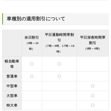
車種別の適用割引について
平日通勤時間帯割
休日割引
平日深夜時間帯
引
割引
（0時～24
（7時～9時、17時～19
（0時～4時）
時）
時）
軽自動車
〇
〇
等
普通車
〇
〇
中型車
〇
大型車
〇
特大車
〇