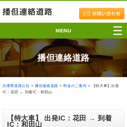
MENU
播但連絡道路
兵庫県道路公社
>
播但連絡道路
>
料金のご案内
>
【特大車】出発
IC：花田 → 到着IC：和田山
【特大車】 出発IC：花田 → 到着
IC：和田山