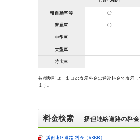
（0時～24時）
軽自動車等
〇
普通車
〇
中型車
大型車
特大車
各種割引は、出口の表示料金は通常料金で表示し
ます。
料金検索
播但連絡道路の料金
播但連絡道路 料金（58KB）