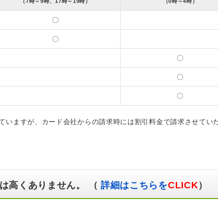
（7時～9時、17時～19時）
（0時～4時）
〇
〇
〇
〇
〇
ていますが、カード会社からの請求時には割引料金で請求させてい
は高くありません。 （
詳細はこちらを
CLICK
）