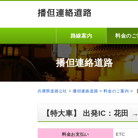
路線案内
料金のご
播但連絡道路
兵庫県道路公社
>
播但連絡道路
>
料金のご案内
>
【特大車】 出発IC：花田 →
料金お支払い
ETC