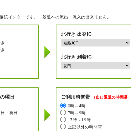
の接続インターです。一般道への流出・流入は出来ません。
北行き 出発IC
行き
行き
北行き 到着IC
用の曜日
ご利用時間帯
（出口通過の時間帯
日
0時～4時
日・祝日
7時～9時
17時～19時
上記以外の時間帯