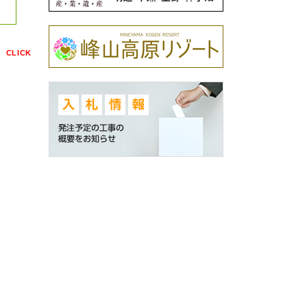
点
CLICK