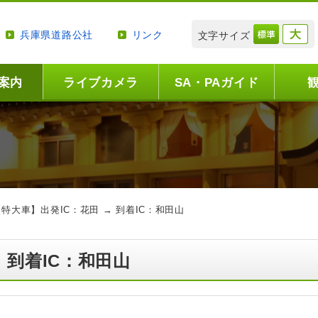
兵庫県道路公社
リンク
文字サイズ
案内
ライブカメラ
SA・PAガイド
【特大車】出発IC：花田 → 到着IC：和田山
 到着IC：和田山