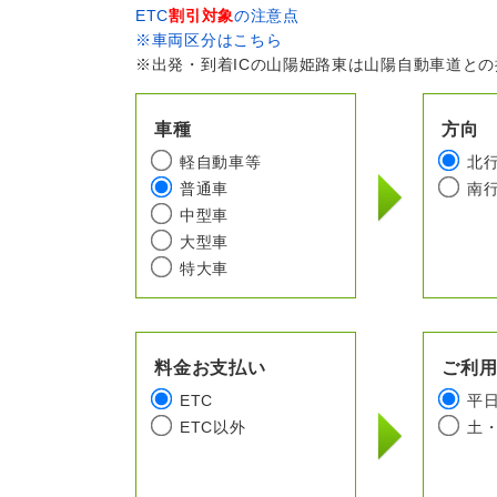
ETC
割引対象
の注意点
※車両区分はこちら
※出発・到着ICの山陽姫路東は山陽自動車道と
車種
方向
軽自動車等
北
普通車
南
中型車
大型車
特大車
料金お支払い
ご利
ETC
平
ETC以外
土・