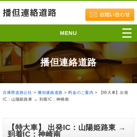
MENU
播但連絡道路
兵庫県道路公社
>
播但連絡道路
>
料金のご案内
>
【特大車】出発
IC：山陽姫路東 → 到着IC：神崎南
【特大車】 出発IC：山陽姫路東 →
到着IC：神崎南