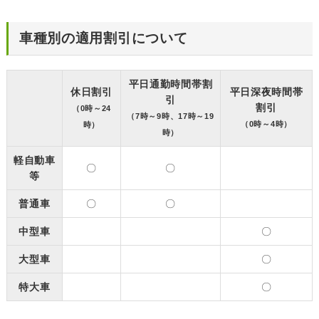
車種別の適用割引について
平日通勤時間帯割
休日割引
平日深夜時間帯
引
割引
（0時～24
（7時～9時、17時～19
（0時～4時）
時）
時）
軽自動車
〇
〇
等
普通車
〇
〇
中型車
〇
大型車
〇
特大車
〇