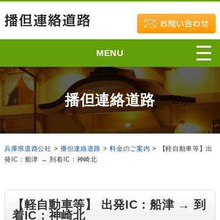
MENU
播但連絡道路
兵庫県道路公社
>
播但連絡道路
>
料金のご案内
>
【軽自動車等】出
発IC：船津 → 到着IC：神崎北
【軽自動車等】 出発IC：船津 → 到
着IC：神崎北