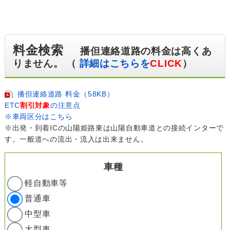
料金検索
播但連絡道路の料金は高くあ
りません。 （
詳細はこちらを
CLICK
）
播但連絡道路 料金（58KB）
ETC
割引対象
の注意点
※車両区分はこちら
※出発・到着ICの山陽姫路東は山陽自動車道との接続インターで
す。一般道への流出・流入は出来ません。
車種
軽自動車等
普通車
中型車
大型車