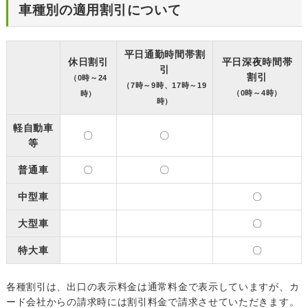
車種別の適用割引について
平日通勤時間帯割
休日割引
平日深夜時間帯
引
割引
（0時～24
（7時～9時、17時～19
（0時～4時）
時）
時）
軽自動車
〇
〇
等
普通車
〇
〇
中型車
〇
大型車
〇
特大車
〇
各種割引は、出口の表示料金は通常料金で表示していますが、カ
ード会社からの請求時には割引料金で請求させていただきます。