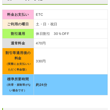
料金お支払い
ETC
ご利用の曜日
土・日・祝日
割引適用
休日割引 30％OFF
通常料金
470円
割引等適用後の
料金
330円
（実際にお支払いい
ただく料金額）
標準所要時間
約24分
（渋滞・規制等がな
い場合です）