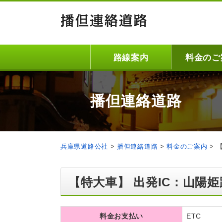
路線案内
料金のご
播但連絡道路
兵庫県道路公社
>
播但連絡道路
>
料金のご案内
>
【特大車】 出発IC：山陽姫
料金お支払い
ETC