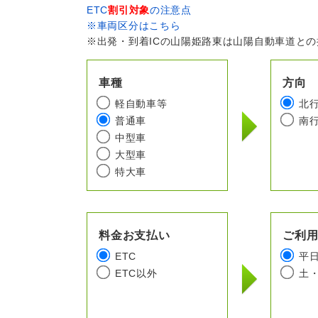
ETC
割引対象
の注意点
※車両区分はこちら
※出発・到着ICの山陽姫路東は山陽自動車道と
車種
方向
軽自動車等
北
普通車
南
中型車
大型車
特大車
料金お支払い
ご利
ETC
平
ETC以外
土・