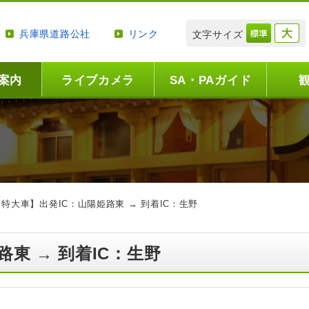
兵庫県道路公社
リンク
文字サイズ
案内
ライブカメラ
SA・PAガイド
【特大車】出発IC：山陽姫路東 → 到着IC：生野
路東 → 到着IC：生野