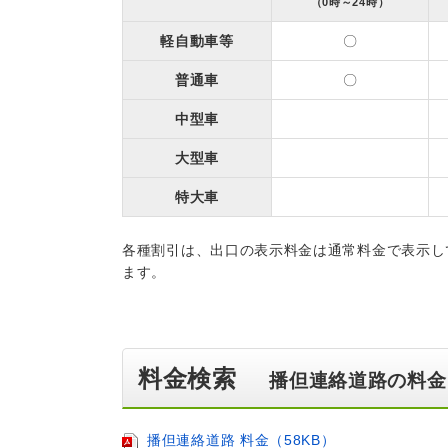
（0時～24時）
軽自動車等
〇
普通車
〇
中型車
大型車
特大車
各種割引は、出口の表示料金は通常料金で表示し
ます。
料金検索
播但連絡道路の料金
播但連絡道路 料金（58KB）