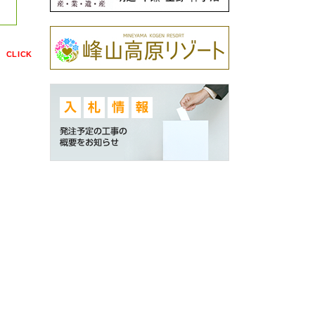
点
CLICK