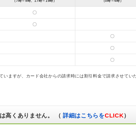
（7時～9時、17時～19時）
（0時～4時）
〇
〇
〇
〇
〇
ていますが、カード会社からの請求時には割引料金で請求させてい
は高くありません。 （
詳細はこちらを
CLICK
）