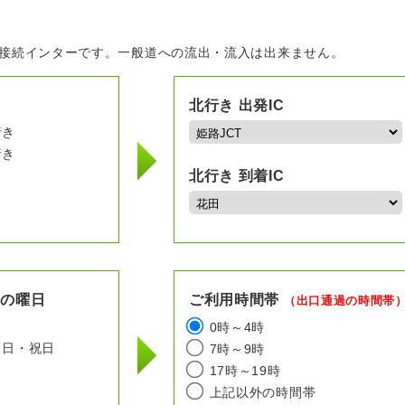
の接続インターです。一般道への流出・流入は出来ません。
北行き 出発IC
行き
行き
北行き 到着IC
用の曜日
ご利用時間帯
（出口通過の時間帯
日
0時～4時
日・祝日
7時～9時
17時～19時
上記以外の時間帯