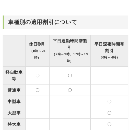
車種別の適用割引について
平日通勤時間帯割
休日割引
平日深夜時間帯
引
割引
（0時～24
（7時～9時、17時～19
（0時～4時）
時）
時）
軽自動車
〇
〇
等
普通車
〇
〇
中型車
〇
大型車
〇
特大車
〇