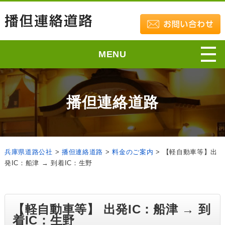
MENU
播但連絡道路
兵庫県道路公社
>
播但連絡道路
>
料金のご案内
>
【軽自動車等】出
発IC：船津 → 到着IC：生野
【軽自動車等】 出発IC：船津 → 到
着IC：生野