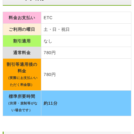
料金お支払い
ETC
ご利用の曜日
土・日・祝日
割引適用
なし
通常料金
780円
割引等適用後の
料金
780円
（実際にお支払いい
ただく料金額）
標準所要時間
約11分
（渋滞・規制等がな
い場合です）