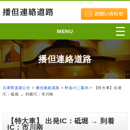
MENU
播但連絡道路
兵庫県道路公社
>
播但連絡道路
>
料金のご案内
>
【特大車】出発
IC：砥堀 → 到着IC：市川南
【特大車】 出発IC：砥堀 → 到着
IC：市川南