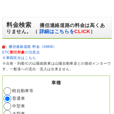
料金検索
播但連絡道路の料金は高くあ
りません。 （
詳細はこちらを
CLICK
）
播但連絡道路 料金（58KB）
ETC
割引対象
の注意点
※車両区分はこちら
※出発・到着ICの山陽姫路東は山陽自動車道との接続インターで
す。一般道への流出・流入は出来ません。
車種
軽自動車等
普通車
中型車
大型車