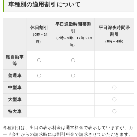
車種別の適用割引について
平日通勤時間帯割
休日割引
平日深夜時間帯
引
割引
（0時～24
（7時～9時、17時～19
（0時～4時）
時）
時）
軽自動車
〇
〇
等
普通車
〇
〇
中型車
〇
大型車
〇
特大車
〇
各種割引は、出口の表示料金は通常料金で表示していますが、カ
ード会社からの請求時には割引料金で請求させていただきます。