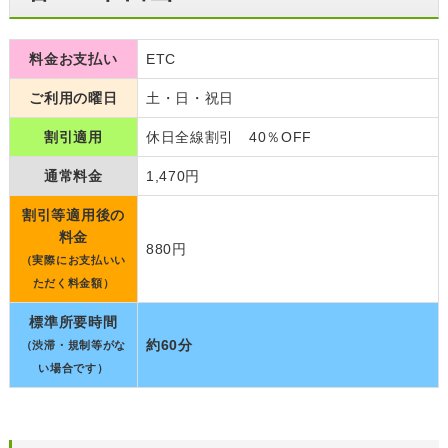
料金お支払い
ETC
ご利用の曜日
土・日・祝日
割引適用
休日全線割引 40％OFF
通常料金
1,470円
割引等適用後の
料金
880円
（実際にお支払いい
ただく料金額）
標準所要時間
約60分
（渋滞・規制等がな
い場合です）