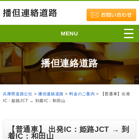
MENU
播但連絡道路
兵庫県道路公社
>
播但連絡道路
>
料金のご案内
>
【普通車】出発
IC：姫路JCT → 到着IC：和田山
【普通車】 出発IC：姫路JCT → 到
着IC：和田山