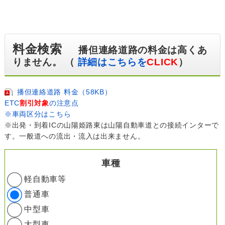
料金検索
播但連絡道路の料金は高くあ
りません。 （
詳細はこちらを
CLICK
）
播但連絡道路 料金（58KB）
ETC
割引対象
の注意点
※車両区分はこちら
※出発・到着ICの山陽姫路東は山陽自動車道との接続インターで
す。一般道への流出・流入は出来ません。
車種
軽自動車等
普通車
中型車
大型車