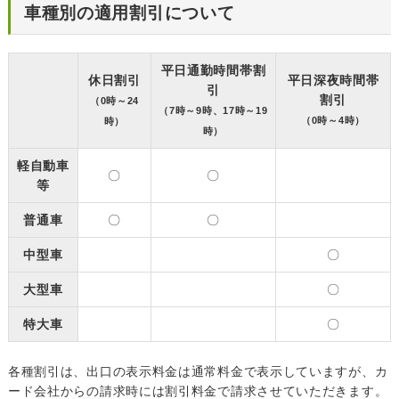
車種別の適用割引について
平日通勤時間帯割
休日割引
平日深夜時間帯
引
割引
（0時～24
（7時～9時、17時～19
（0時～4時）
時）
時）
軽自動車
〇
〇
等
普通車
〇
〇
中型車
〇
大型車
〇
特大車
〇
各種割引は、出口の表示料金は通常料金で表示していますが、カ
ード会社からの請求時には割引料金で請求させていただきます。