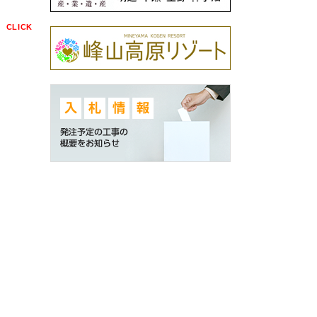
点
CLICK