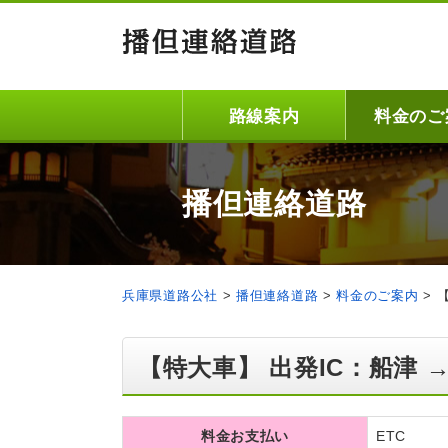
路線案内
料金のご
播但連絡道路
兵庫県道路公社
>
播但連絡道路
>
料金のご案内
>
【特大車】 出発IC：船津 →
料金お支払い
ETC