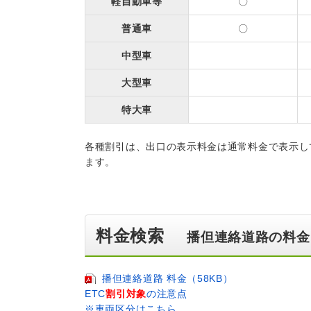
軽自動車等
〇
普通車
〇
中型車
大型車
特大車
各種割引は、出口の表示料金は通常料金で表示し
ます。
料金検索
播但連絡道路の料金
播但連絡道路 料金（58KB）
ETC
割引対象
の注意点
※車両区分はこちら