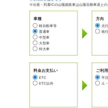
※出発・到着ICの山陽姫路東は山陽自動車道と
車種
方向
軽自動車等
北
普通車
南
中型車
大型車
特大車
料金お支払い
ご利
ETC
平
ETC以外
土・