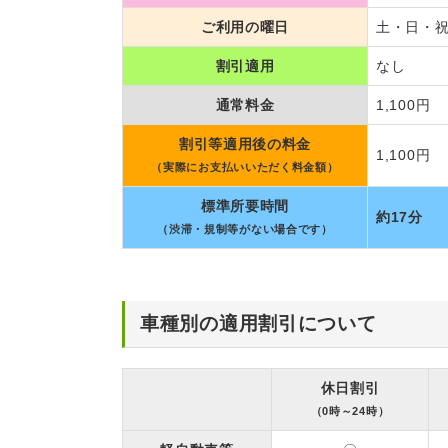
ご利用の曜日
土・日・
割引適用
なし
通常料金
1,100円
割引等適用後の料金
1,100円
（実際にお支払いいただく料金額）
標準所要時間
約17分
（渋滞・規制等がない場合です）
車種別の適用割引について
休日割引
（0時～24時）