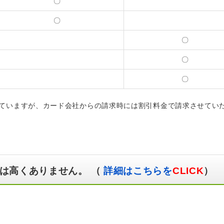
〇
〇
〇
〇
〇
ていますが、カード会社からの請求時には割引料金で請求させてい
は高くありません。 （
詳細はこちらを
CLICK
）