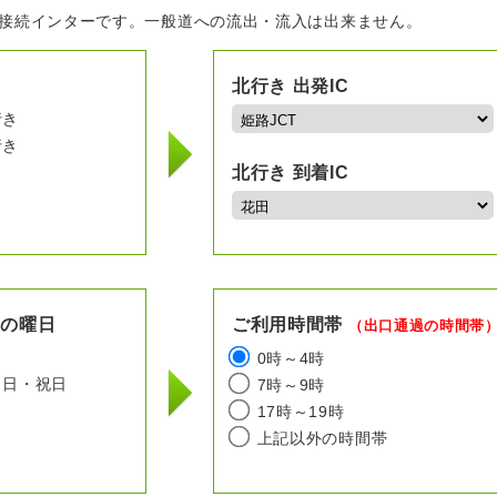
の接続インターです。一般道への流出・流入は出来ません。
北行き 出発IC
行き
行き
北行き 到着IC
用の曜日
ご利用時間帯
（出口通過の時間帯
日
0時～4時
日・祝日
7時～9時
17時～19時
上記以外の時間帯