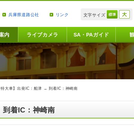
兵庫県道路公社
リンク
文字サイズ
案内
ライブカメラ
SA・PAガイド
【特大車】出発IC：船津 → 到着IC：神崎南
 到着IC：神崎南