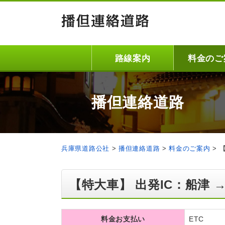
路線案内
料金のご
播但連絡道路
兵庫県道路公社
>
播但連絡道路
>
料金のご案内
>
【特大車】 出発IC：船津 →
料金お支払い
ETC