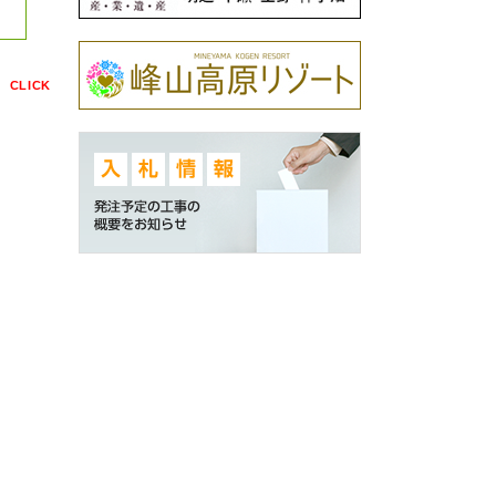
点
CLICK