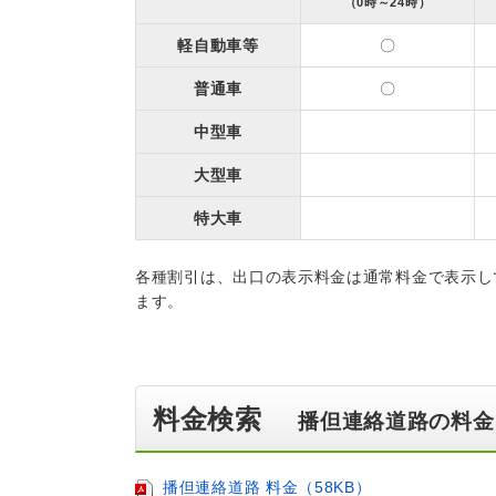
（0時～24時）
軽自動車等
〇
普通車
〇
中型車
大型車
特大車
各種割引は、出口の表示料金は通常料金で表示し
ます。
料金検索
播但連絡道路の料金
播但連絡道路 料金（58KB）