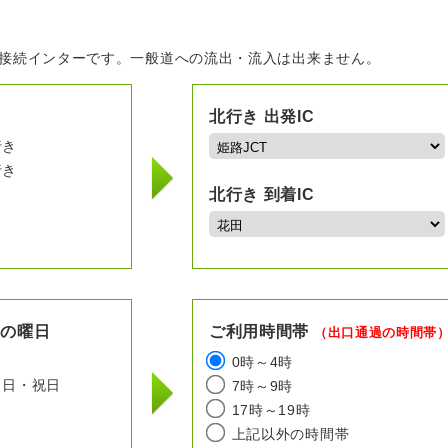
の接続インターです。一般道への流出・流入は出来ません。
北行き 出発IC
行き
行き
北行き 到着IC
用の曜日
ご利用時間帯
（出口通過の時間帯
日
0時～4時
日・祝日
7時～9時
17時～19時
上記以外の時間帯