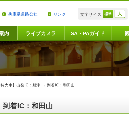
兵庫県道路公社
リンク
文字サイズ
案内
ライブカメラ
SA・PAガイド
【特大車】出発IC：船津 → 到着IC：和田山
 到着IC：和田山