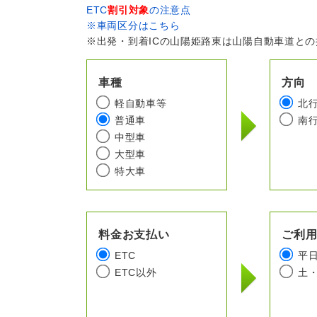
ETC
割引対象
の注意点
※車両区分はこちら
※出発・到着ICの山陽姫路東は山陽自動車道と
車種
方向
軽自動車等
北
普通車
南
中型車
大型車
特大車
料金お支払い
ご利
ETC
平
ETC以外
土・