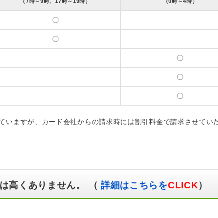
（7時～9時、17時～19時）
（0時～4時）
〇
〇
〇
〇
〇
ていますが、カード会社からの請求時には割引料金で請求させてい
は高くありません。 （
詳細はこちらを
CLICK
）