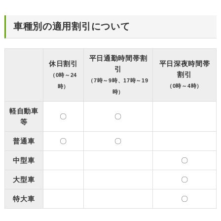
車種別の適用割引について
平日通勤時間帯割
休日割引
平日深夜時間帯
引
割引
（0時～24
（7時～9時、17時～19
（0時～4時）
時）
時）
軽自動車
〇
〇
等
普通車
〇
〇
中型車
〇
大型車
〇
特大車
〇