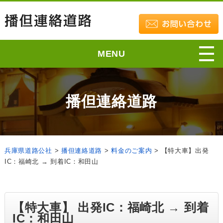
MENU
播但連絡道路
兵庫県道路公社
>
播但連絡道路
>
料金のご案内
>
【特大車】出発
IC：福崎北 → 到着IC：和田山
【特大車】 出発IC：福崎北 → 到着
IC：和田山