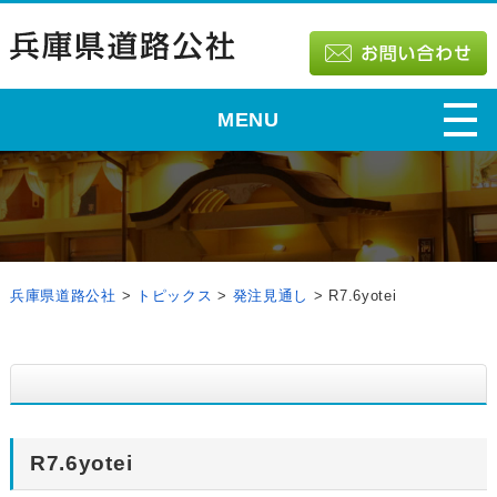
MENU
兵庫県道路公社
>
トピックス
>
発注見通し
>
R7.6yotei
R7.6yotei