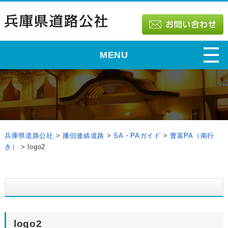
MENU
兵庫県道路公社
>
播但連絡道路
>
SA・PAガイド
>
豊富PA（南行
き）
>
logo2
logo2