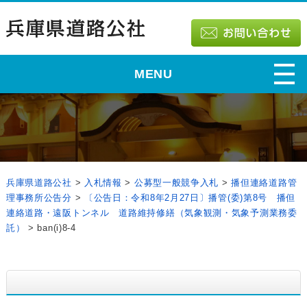
MENU
兵庫県道路公社
>
入札情報
>
公募型一般競争入札
>
播但連絡道路管
理事務所公告分
>
〔公告日：令和8年2月27日〕播管(委)第8号 播但
連絡道路・遠阪トンネル 道路維持修繕（気象観測・気象予測業務委
託）
>
ban(i)8-4