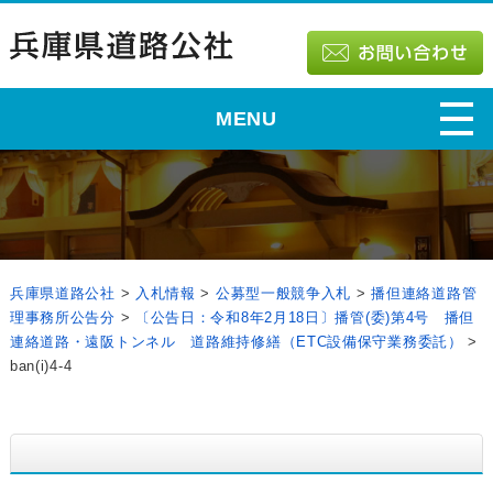
MENU
兵庫県道路公社
>
入札情報
>
公募型一般競争入札
>
播但連絡道路管
理事務所公告分
>
〔公告日：令和8年2月18日〕播管(委)第4号 播但
連絡道路・遠阪トンネル 道路維持修繕（ETC設備保守業務委託）
>
ban(i)4-4