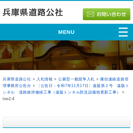
MENU
兵庫県道路公社
>
入札情報
>
公募型一般競争入札
>
播但連絡道路管
理事務所公告分
>
〔公告日：令和7年11月17日〕遠阪第２号 遠阪ト
ンネル 道路維持修繕工事（遠阪トンネル防災設備他更新工事）
>
too2-4