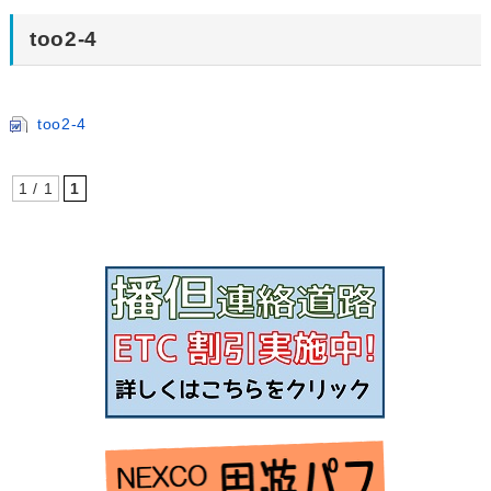
too2-4
too2-4
1 / 1
1