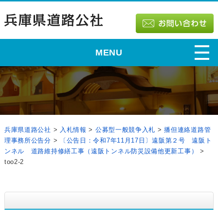
MENU
兵庫県道路公社
>
入札情報
>
公募型一般競争入札
>
播但連絡道路管
理事務所公告分
>
〔公告日：令和7年11月17日〕遠阪第２号 遠阪ト
ンネル 道路維持修繕工事（遠阪トンネル防災設備他更新工事）
>
too2-2