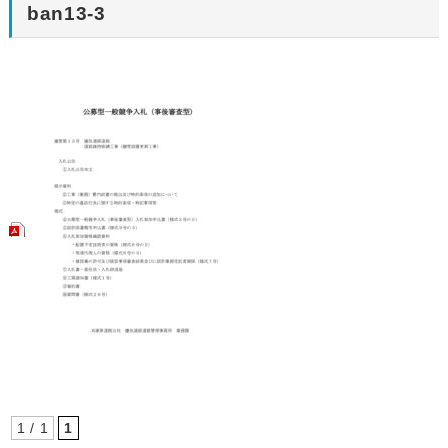
ban13-3
1 / 1
1