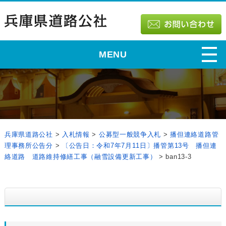
MENU
兵庫県道路公社
>
入札情報
>
公募型一般競争入札
>
播但連絡道路管
理事務所公告分
>
〔公告日：令和7年7月11日〕播管第13号 播但連
絡道路 道路維持修繕工事（融雪設備更新工事）
>
ban13-3