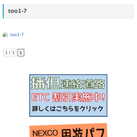
too1-7
too1-7
1 / 1
1