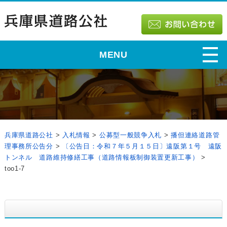
MENU
兵庫県道路公社
>
入札情報
>
公募型一般競争入札
>
播但連絡道路管
理事務所公告分
>
〔公告日：令和７年５月１５日〕遠阪第１号 遠阪
トンネル 道路維持修繕工事（道路情報板制御装置更新工事）
>
too1-7