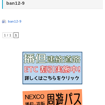
ban12-9
ban12-9
1 / 1
1