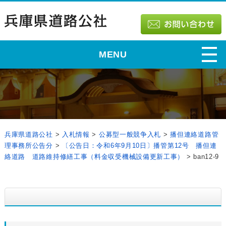
MENU
兵庫県道路公社
>
入札情報
>
公募型一般競争入札
>
播但連絡道路管
理事務所公告分
>
〔公告日：令和6年9月10日〕播管第12号 播但連
絡道路 道路維持修繕工事（料金収受機械設備更新工事）
>
ban12-9