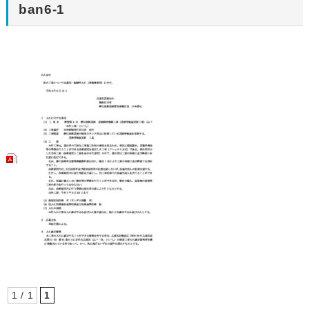
ban6-1
1 / 1
1