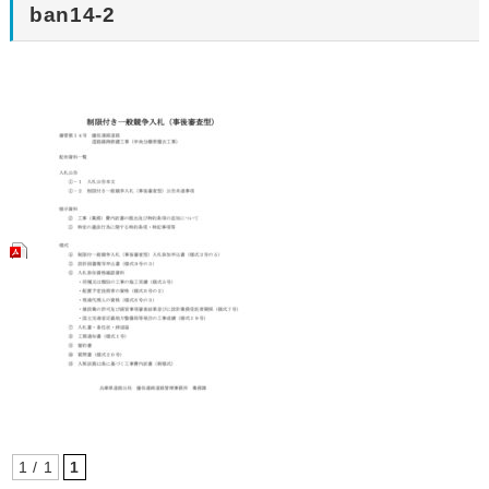
ban14-2
1 / 1
1