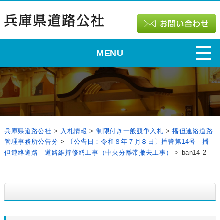
MENU
兵庫県道路公社
>
入札情報
>
制限付き一般競争入札
>
播但連絡道路
管理事務所公告分
>
〔公告日：令和８年７月８日〕播管第14号 播
但連絡道路 道路維持修繕工事（中央分離帯撤去工事）
>
ban14-2