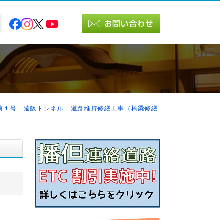
阪第１号 遠阪トンネル 道路維持修繕工事（橋梁修繕