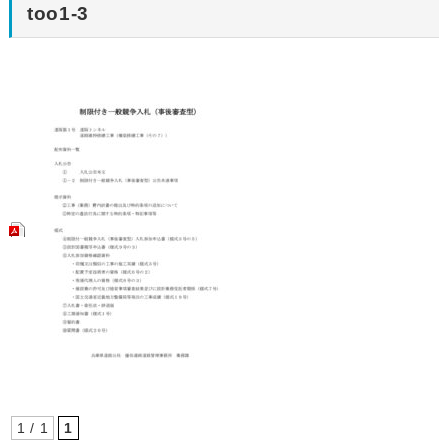
too1-3
1 / 1
1