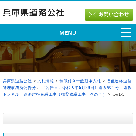
MENU
兵庫県道路公社
>
入札情報
>
制限付き一般競争入札
>
播但連絡道路
管理事務所公告分
>
〔公告日：令和８年5月29日〕遠阪第１号 遠阪
トンネル 道路維持修繕工事（橋梁修繕工事 その７）
>
too1-3