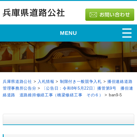
MENU
兵庫県道路公社
>
入札情報
>
制限付き一般競争入札
>
播但連絡道路
管理事務所公告分
>
〔公告日：令和8年5月22日〕播管第9号 播但連
絡道路 道路維持修繕工事（橋梁修繕工事 その６）
>
ban9-5