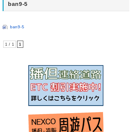
ban9-5
ban9-5
1 / 1
1