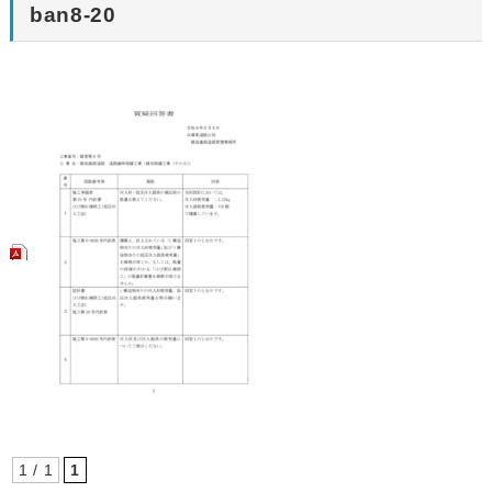
ban8-20
1 / 1
1