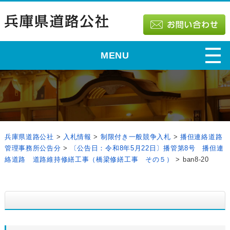
MENU
兵庫県道路公社
>
入札情報
>
制限付き一般競争入札
>
播但連絡道路
管理事務所公告分
>
〔公告日：令和8年5月22日〕播管第8号 播但連
絡道路 道路維持修繕工事（橋梁修繕工事 その５）
>
ban8-20