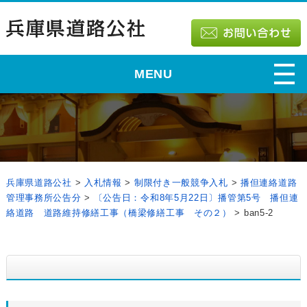
MENU
兵庫県道路公社
>
入札情報
>
制限付き一般競争入札
>
播但連絡道路
管理事務所公告分
>
〔公告日：令和8年5月22日〕播管第5号 播但連
絡道路 道路維持修繕工事（橋梁修繕工事 その２）
>
ban5-2