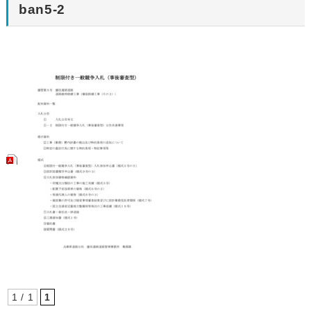
ban5-2
1 / 1
1