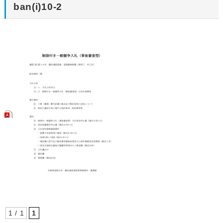
ban(i)10-2
1 / 1
1