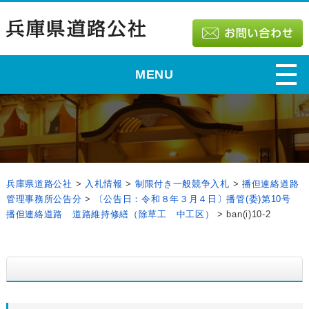
MENU
兵庫県道路公社
>
入札情報
>
制限付き一般競争入札
>
播但連絡道路
管理事務所公告分
>
〔公告日：令和８年３月４日〕播管(委)第10号
播但連絡道路 道路維持修繕（除草工 中工区）
>
ban(i)10-2