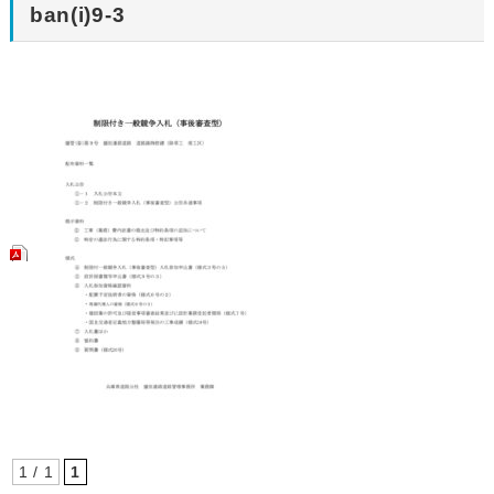
ban(i)9-3
1 / 1
1