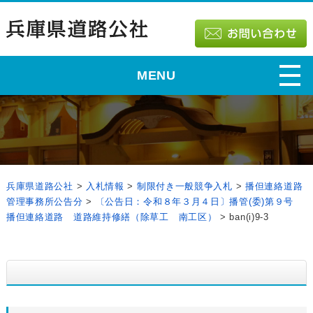
MENU
兵庫県道路公社
>
入札情報
>
制限付き一般競争入札
>
播但連絡道路
管理事務所公告分
>
〔公告日：令和８年３月４日〕播管(委)第９号
播但連絡道路 道路維持修繕（除草工 南工区）
>
ban(i)9-3