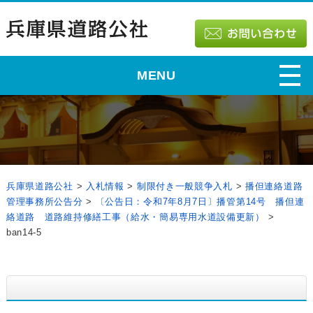
MENU
兵庫県道路公社
>
入札情報
>
制限付き一般競争入札
>
播但連絡道路
管理事務所公告分
>
〔公告日：令和7年8月7日〕播管第14号 播但連
絡道路 道路維持修繕工事（給水・簡易専用水道設備更新）
>
ban14-5