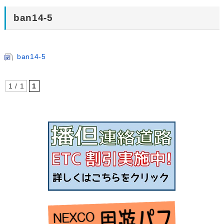
ban14-5
ban14-5
1 / 1
1