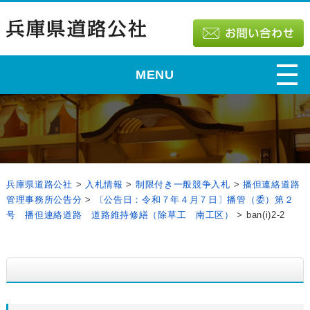
MENU
兵庫県道路公社
>
入札情報
>
制限付き一般競争入札
>
播但連絡道路
管理事務所公告分
>
〔公告日：令和７年４月７日〕播管（委）第２
号 播但連絡道路 道路維持修繕（除草工 南工区）
>
ban(i)2-2