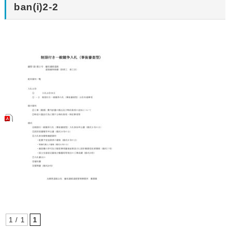
ban(i)2-2
1 / 1
1