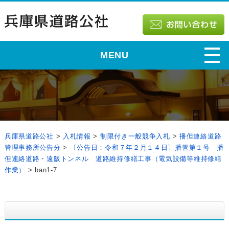
MENU
兵庫県道路公社
>
入札情報
>
制限付き一般競争入札
>
播但連絡道路
管理事務所公告分
>
〔公告日：令和７年２月１４日〕播管第１号 播
但連絡道路・遠阪トンネル 道路維持修繕工事（電気設備等維持修繕
作業）
>
ban1-7