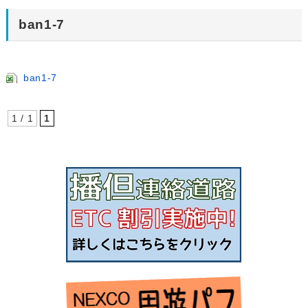
ban1-7
ban1-7
1 / 1
1