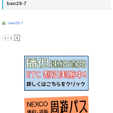
ban25-7
ban25-7
1 / 1
1