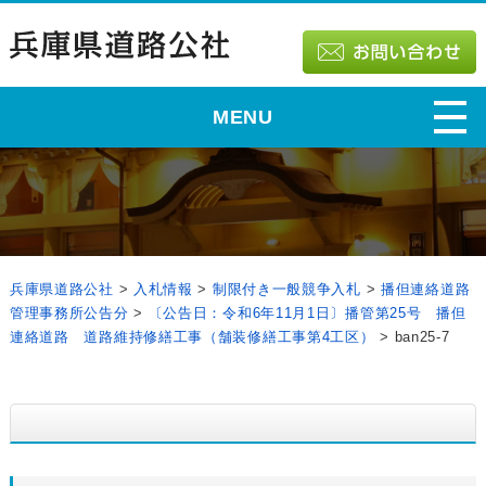
MENU
兵庫県道路公社
>
入札情報
>
制限付き一般競争入札
>
播但連絡道路
管理事務所公告分
>
〔公告日：令和6年11月1日〕播管第25号 播但
連絡道路 道路維持修繕工事（舗装修繕工事第4工区）
>
ban25-7