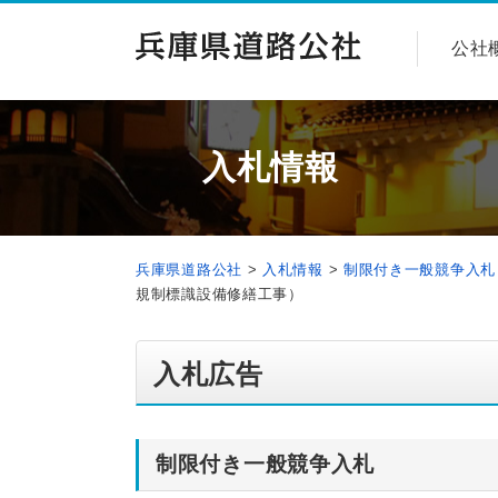
公社
入札情報
兵庫県道路公社
>
入札情報
>
制限付き一般競争入札
規制標識設備修繕工事）
入札広告
制限付き一般競争入札