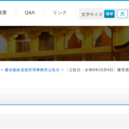
概要
Q&A
リンク
文字サイズ
>
播但連絡道路管理事務所公告分
>
〔公告日：令和6年10月4日〕播管