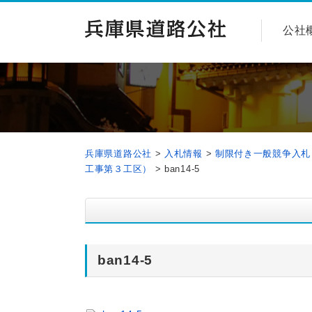
公社
兵庫県道路公社
>
入札情報
>
制限付き一般競争入札
工事第３工区）
>
ban14-5
ban14-5