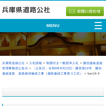
MENU
兵庫県道路公社
>
入札情報
>
制限付き一般競争入札
>
播但連絡道路
管理事務所公告分
>
〔公告日：令和6年8月23日〕播管第14号 播但
連絡道路 道路維持修繕工事（舗装修繕工事第３工区）
>
ban14-4