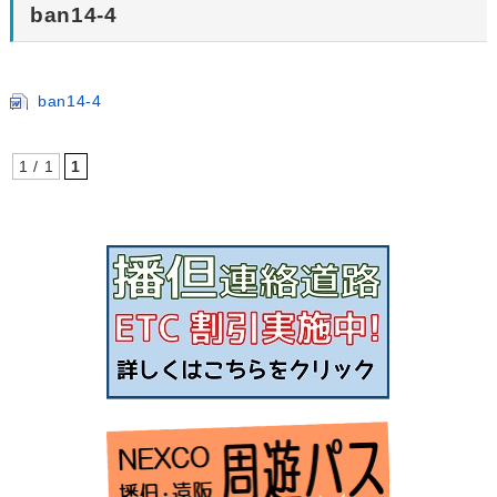
ban14-4
ban14-4
1 / 1
1