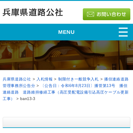
MENU
兵庫県道路公社
>
入札情報
>
制限付き一般競争入札
>
播但連絡道路
管理事務所公告分
>
〔公告日：令和6年8月23日〕播管第13号 播但
連絡道路 道路維持修繕工事（高圧受配電設備引込高圧ケーブル更新
工事）
>
ban13-3