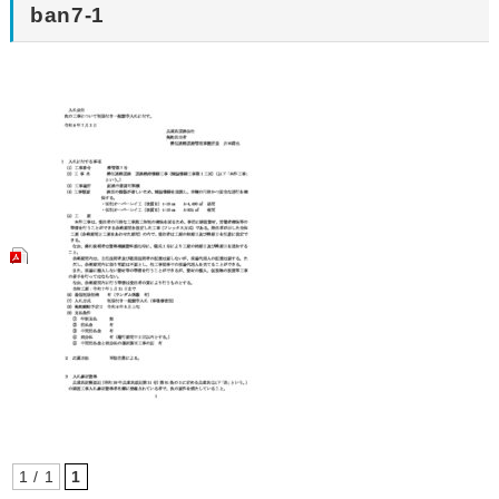
ban7-1
1 / 1
1