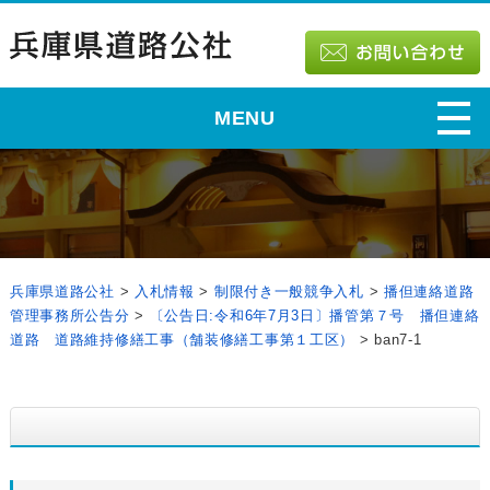
MENU
兵庫県道路公社
>
入札情報
>
制限付き一般競争入札
>
播但連絡道路
管理事務所公告分
>
〔公告日:令和6年7月3日〕播管第７号 播但連絡
道路 道路維持修繕工事（舗装修繕工事第１工区）
>
ban7-1