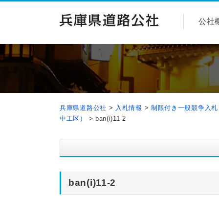
公社
兵庫県道路公社
>
入札情報
>
制限付き一般競争入札
中工区）
>
ban(i)11-2
ban(i)11-2