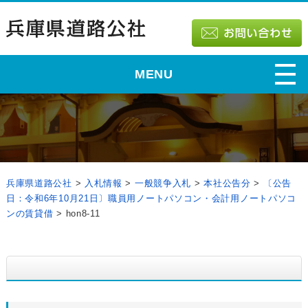
MENU
兵庫県道路公社
>
入札情報
>
一般競争入札
>
本社公告分
>
〔公告
日：令和6年10月21日〕職員用ノートパソコン・会計用ノートパソコ
ンの賃貸借
>
hon8-11