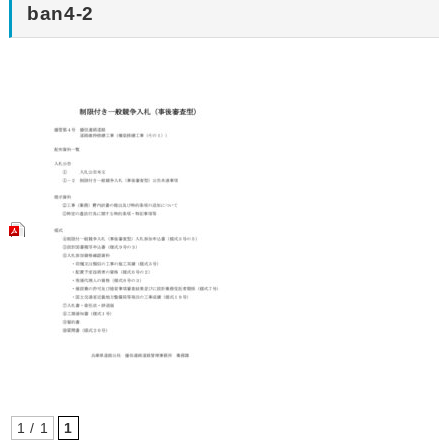
ban4-2
1 / 1
1