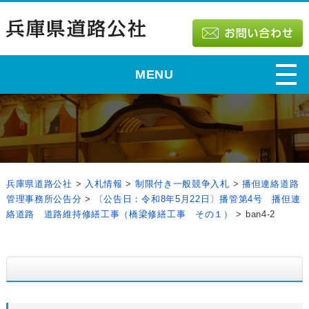
MENU
兵庫県道路公社
>
入札情報
>
制限付き一般競争入札
>
播但連絡道路
管理事務所公告分
>
〔公告日：令和8年5月22日〕播管第4号 播但連
絡道路 道路維持修繕工事（橋梁修繕工事 その１）
>
ban4-2