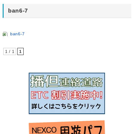
ban6-7
ban6-7
1 / 1
1