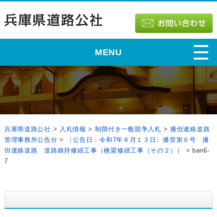
MENU
兵庫県道路公社
>
入札情報
>
制限付き一般競争入札
>
播但連絡道路
管理事務所公告分
>
〔公告日：令和7年６月１３日〕播管第６号 播
但連絡道路 道路維持修繕工事（橋梁修繕工事（その２））
>
ban6-
7