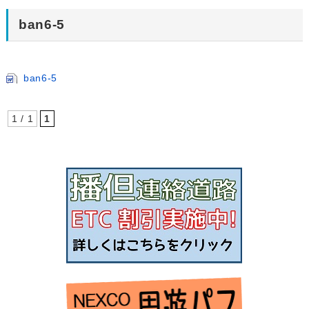
ban6-5
ban6-5
1 / 1
1