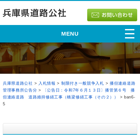
MENU
兵庫県道路公社
>
入札情報
>
制限付き一般競争入札
>
播但連絡道路
管理事務所公告分
>
〔公告日：令和7年６月１３日〕播管第６号 播
但連絡道路 道路維持修繕工事（橋梁修繕工事（その２））
>
ban6-
5