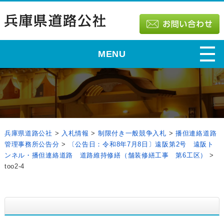
MENU
兵庫県道路公社
>
入札情報
>
制限付き一般競争入札
>
播但連絡道路
管理事務所公告分
>
〔公告日：令和8年7月8日〕遠阪第2号 遠阪ト
ンネル・播但連絡道路 道路維持修繕（舗装修繕工事 第6工区）
>
too2-4