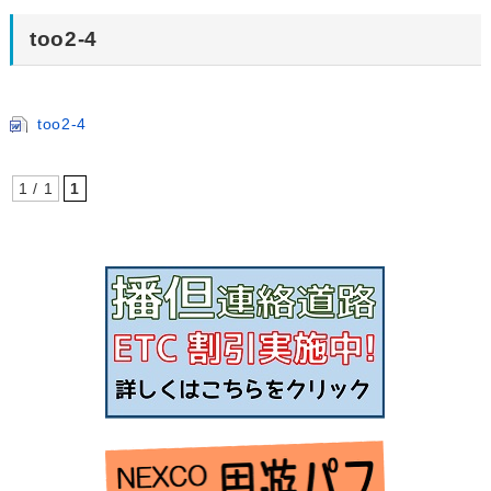
too2-4
too2-4
1 / 1
1