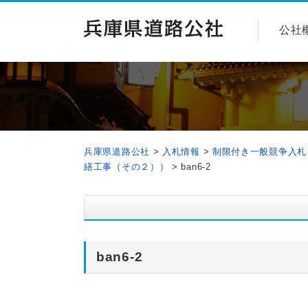
公社
兵庫県道路公社
>
入札情報
>
制限付き一般競争入札
繕工事（その２））
>
ban6-2
ban6-2