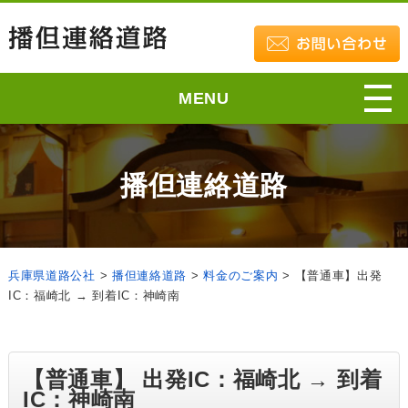
MENU
播但連絡道路
兵庫県道路公社
>
播但連絡道路
>
料金のご案内
>
【普通車】出発
IC：福崎北 → 到着IC：神崎南
【普通車】 出発IC：福崎北 → 到着
IC：神崎南