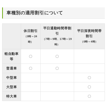
車種別の適用割引について
平日通勤時間帯割
休日割引
平日深夜時間帯
引
割引
（0時～24
（7時～9時、17時～19
（0時～4時）
時）
時）
軽自動車
〇
〇
等
普通車
〇
〇
中型車
〇
大型車
〇
特大車
〇